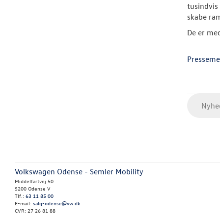
tusindvis
skabe ram
De er med
Presseme
Nyhed
Volkswagen Odense - Semler Mobility
Middelfartvej 50
5200 Odense V
Tlf.:
63 11 85 00
E-mail:
salg-odense@vw.dk
CVR: 27 26 81 88