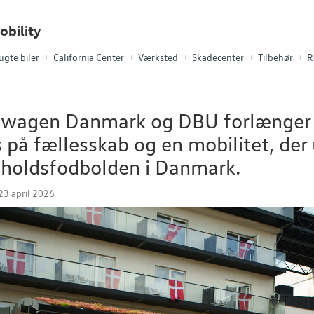
bility
ugte biler
California Center
Værksted
Skadecenter
Tilbehør
R
swagen Danmark og DBU forlænger 
 på fællesskab og en mobilitet, der
sholdsfodbolden i Danmark.
23 april 2026