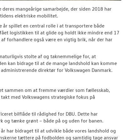
e deres mangeårige samarbejde, der siden 2018 har
tidens elektriske mobilitet.
 spillet en central rolle i at transportere både
et logistikken til at glide og holdt ikke mindre end 17
af forhandlere også være en vigtig brik, når der har
naturligvis stolte af og taknemmelige for, at
iden kan bidrage til at de mange landshold kan komme
, administrerende direktør for Volkswagen Danmark.
tæt sammen om at fremme værdier som fællesskab,
 i takt med Volkswagens strategiske fokus på
ceret bilflåde til rådighed for DBU. Dette har
yk og tænke grønt – både på og uden for banen.
r har bidraget til at udvikle både vores landshold og
nskerne tættere på fodbolden og samtidig tage ansvar