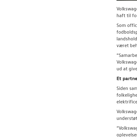
Volkswage
haft til 
Som offic
fodboldsp
landshold
været beh
“Samarbej
Volkswage
ud at giv
Et partn
Siden sa
folkeligh
elektrific
Volkswage
understøt
“Volkswag
oplevelse