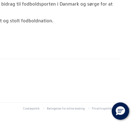
gt bidrag til fodboldsporten i Danmark og sørge for at
et og stolt fodboldnation.
Cookiepolitik
Betingelser for online booking
Privatlivspolitik
Kontakt