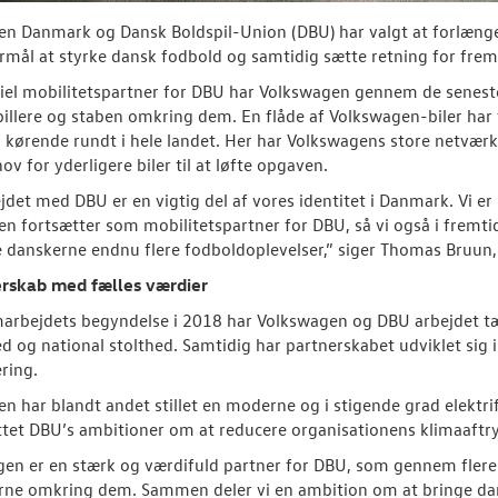
n Danmark og Dansk Boldspil-Union (DBU) har valgt at forlæng
formål at styrke dansk fodbold og samtidig sætte retning for frem
iel mobilitetspartner for DBU har Volkswagen gennem de seneste år
illere og staben omkring dem. En flåde af Volkswagen-biler har få
 kørende rundt i hele landet. Her har Volkswagens store netværk 
ov for yderligere biler til at løfte opgaven.
det med DBU er en vigtig del af vores identitet i Danmark. Vi er 
n fortsætter som mobilitetspartner for DBU, så vi også i fremt
e danskerne endnu flere fodboldoplevelser,” siger Thomas Bruun
erskab med fælles værdier
marbejdets begyndelse i 2018 har Volkswagen og DBU arbejdet 
ed og national stolthed. Samtidig har partnerskabet udviklet sig
ering.
n har blandt andet stillet en moderne og i stigende grad elektrifi
tet DBU’s ambitioner om at reducere organisationens klimaaftr
en er en stærk og værdifuld partner for DBU, som gennem flere å
rne omkring dem. Sammen deler vi en ambition om at bringe da