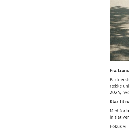
Fra trans
Partnersk
række uni
2024, hvo
Klar til 
Med forlæ
initiativ
Fokus vil