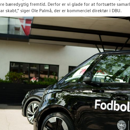
re bæredygtig fremtid. Derfor er vi glade for at fortsætte sama
har skabt,” siger Ole Palmå, der er kommerciel direktør i DBU.