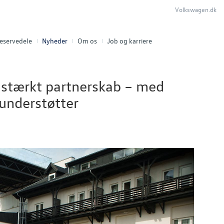
Volkswagen.dk
eservedele
Nyheder
Om os
Job og karriere
stærkt partnerskab – med
 understøtter