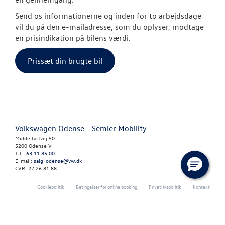
Send os informationerne og inden for to arbejdsdage
Garantiordnin
vil du på den e-mailadresse, som du oplyser, modtage
en prisindikation på bilens værdi.
CALIFORNIA C
Prissæt din brugte bil
VÆRKSTED
SKADECENTER
TILBEHØR
Volkswagen Odense - Semler Mobility
Middelfartvej 50
5200 Odense V
RESERVEDELE
Tlf.:
63 11 85 00
E-mail:
salg-odense@vw.dk
CVR: 27 26 81 88
NYHEDER
Cookiepolitik
Betingelser for online booking
Privatlivspolitik
Kontakt
OM OS