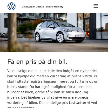
Volkswagen
Toggle
Volkswagen Odense - Semler Mobility
naviga
FORSIDE
NYE PERSONBI
NYE VAREBILER
BRUGTE BILER
Få en pris på din bil.
Brugtbilsvurd
Vil du sælge din bil eller lade den indgå i en ny handel,
kan vi hjælpe dig med en vurdering af bilens værdi. Du
Finansiering
skal indtaste registreringsnummeret og fortælle os om
bilens stand. Du har også mulighed for at sende os
Brugtbilsafdel
billeder af bilen, gerne så vi kan se bilen ude- og
indefra. Det hjælper os til at give en mere præcis
Autoriseret V
vurdering af bilen. Den endelige pris fastsætter vi ved
Brugtbilsattes
en gennemgang.