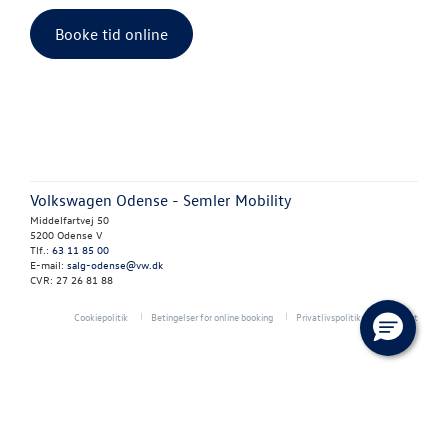
Booke tid online
Vejhjælp
Biludlejning
Hente/bringe
Lånecykel
Volkswagen Odense - Semler Mobility
Dækopbevar
Middelfartvej 50
5200 Odense V
Tlf.:
63 11 85 00
Fælgerep
E-mail:
salg-odense@vw.dk
CVR: 27 26 81 88
Rustbeskytte
Cookiepolitik
Betingelser for online booking
Privatlivspolitik
Kontakt
Synstjek
Klimarens
Fordamperr