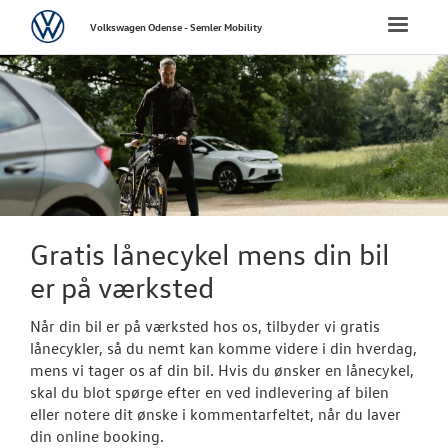
Volkswagen
Toggle
Volkswagen Odense - Semler Mobility
naviga
FORSIDE
NYE PERSONBI
NYE VAREBILER
BRUGTE BILER
Gratis lånecykel mens din bil
er på værksted
CALIFORNIA C
Når din bil er på værksted hos os, tilbyder vi gratis
VÆRKSTED
lånecykler, så du nemt kan komme videre i din hverdag,
mens vi tager os af din bil. Hvis du ønsker en lånecykel,
skal du blot spørge efter en ved indlevering af bilen
Bestil tid på 
eller notere dit ønske i kommentarfeltet, når du laver
din online booking.
Koncepter og 