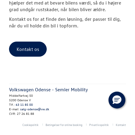
hjælper det med at bevare bilens værdi, så du i højere
grad undgår rustskader, når bilen bliver ældre.
Vejhjælp
Kontakt os for at finde den løsning, der passer til dig,
Biludlejning
når du vil holde din bil i topform.
Hente/bringe
Kontakt os
Lånecykel
Dækopbevar
Fælgerep
Volkswagen Odense - Semler Mobility
Rustbeskytte
Middelfartvej 50
5200 Odense V
Synstjek
Tlf.:
63 11 85 00
E-mail:
salg-odense@vw.dk
CVR: 27 26 81 88
Klimarens
Cookiepolitik
Betingelser for online booking
Privatlivspolitik
Kontakt
Fordamperr