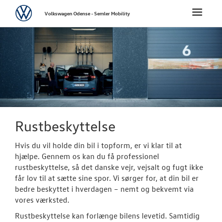
Volkswagen
Toggle
Volkswagen Odense - Semler Mobility
naviga
FORSIDE
NYE PERSONBI
NYE VAREBILER
BRUGTE BILER
Rustbeskyttelse
Hvis du vil holde din bil i topform, er vi klar til at
CALIFORNIA C
hjælpe. Gennem os kan du få professionel
rustbeskyttelse, så det danske vejr, vejsalt og fugt ikke
VÆRKSTED
får lov til at sætte sine spor. Vi sørger for, at din bil er
bedre beskyttet i hverdagen – nemt og bekvemt via
Bestil tid på 
vores værksted.
Rustbeskyttelse kan forlænge bilens levetid. Samtidig
Koncepter og 