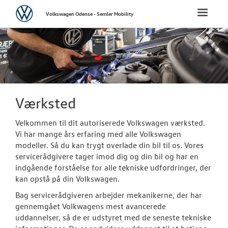
Volkswagen
Toggle
Volkswagen Odense - Semler Mobility
naviga
FORSIDE
NYE PERSONBI
NYE VAREBILER
Værksted
BRUGTE BILER
Velkommen til dit autoriserede Volkswagen værksted.
Vi har mange års erfaring med alle Volkswagen
modeller. Så du kan trygt overlade din bil til os. Vores
CALIFORNIA C
servicerådgivere tager imod dig og din bil og har en
indgående forståelse for alle tekniske udfordringer, der
VÆRKSTED
kan opstå på din Volkswagen.
Bag servicerådgiveren arbejder mekanikerne, der har
Bestil tid på 
gennemgået Volkwagens mest avancerede
uddannelser, så de er udstyret med de seneste tekniske
Koncepter og 