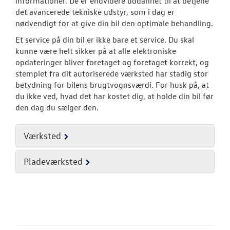
informationer. De er endvidere uddannet til at betjene
det avancerede tekniske udstyr, som i dag er
Volkswagen Se
nødvendigt for at give din bil den optimale behandling.
Et service på din bil er ikke bare et service. Du skal
Service 5+ til e
kunne være helt sikker på at alle elektroniske
opdateringer bliver foretaget og foretaget korrekt, og
Volkswagen Er
stemplet fra dit autoriserede værksted har stadig stor
Service 5+
betydning for bilens brugtvognsværdi. For husk på, at
du ikke ved, hvad det har kostet dig, at holde din bil før
Serviceabonn
den dag du sælger den.
Softwareopda
Værksted
Velkomstpakke 
Pladeværksted
VW Connect
MinVolkswage
Service Cam