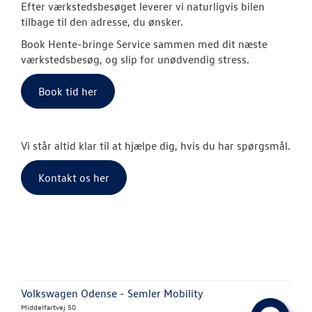
Efter værkstedsbesøget leverer vi naturligvis bilen
tilbage til den adresse, du ønsker.
Vejhjælp
Book Hente-bringe Service sammen med dit næste
Biludlejning
værkstedsbesøg, og slip for unødvendig stress.
Hente/bringe
Book tid her
Lånecykel
Vi står altid klar til at hjælpe dig, hvis du har spørgsmål.
Dækopbevar
Kontakt os her
Fælgerep
Rustbeskytte
Synstjek
Klimarens
Volkswagen Odense - Semler Mobility
Fordamperr
Middelfartvej 50