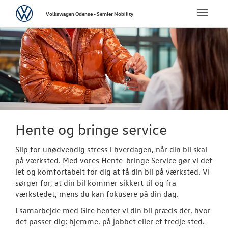
Volkswagen
Toggle
Volkswagen Odense - Semler Mobility
naviga
FORSIDE
NYE PERSONBI
NYE VAREBILER
BRUGTE BILER
Hente og bringe service
Slip for unødvendig stress i hverdagen, når din bil skal
CALIFORNIA C
på værksted. Med vores Hente-bringe Service gør vi det
let og komfortabelt for dig at få din bil på værksted. Vi
VÆRKSTED
sørger for, at din bil kommer sikkert til og fra
værkstedet, mens du kan fokusere på din dag.
Bestil tid på 
I samarbejde med Gire henter vi din bil præcis dér, hvor
det passer dig: hjemme, på jobbet eller et tredje sted.
Koncepter og 