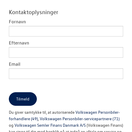
TILBEHØR
Kontaktoplysninger
RESERVEDELE
Fornavn
NYHEDER
Efternavn
Tilmeld dig V
Danmarks nyh
Email
Aktuelt
OM OS
JOB OG KARRI
Du giver samtykke til, at autoriserede
Volkswagen Personbiler-
forhandlere (49)
,
Volkswagen Personbiler-servicepartnere (71)
og
Volkswagen Semler Finans Danmark A/S
(Volkswagen Finans)
kan ringe til dig med henblik på at indgå en aftale om service og