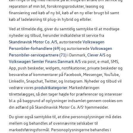
reparation af min bil, forsikringsprodukter, leasing og
finansiering ved køb af ny bil, køb af en ny eller brugt bil samt
køb af ladeløsning til plug-in hybrid og elbiler.
Ved at tilmelde dig, giver du samtidig samtykke til at modtage
nyheder og tilbud, herunder indkaldelse til service fra
Skandinavisk Motor Co. A/S
, autoriserede
Volkswagen
Personbiler-forhandlere (49)
og autoriserede
Volkswagen
Personbiler-servicepartnere (71)
i Danmark,
Clever A/S
og
Volkswagen Semler Finans Danmark A/S
via post, e-mail, SMS,
App, push beskeder, widgets, notifikationer, private beskeder og
besvarelse af kommentarer på Facebook, Messenger, YouTube,
LinkedIn, Snapchat, Twitter, og Instagram. Nyheder og tilbud vil
vedrøre vores
produktkategorier
. Markedsføringen
tilrettelægges, så den tager højde for præferencer og interesser
bl.a. på baggrund af oplysninger indsamlet gennem cookies om
din adfærd på Skandinavisk Motor Co. A/S’ hjemmesider.
Du giver også samtykke til, at dine personoplysninger må deles
mellem og behandles af ovennævnte selskaber til
markedsføringsformål. Personoplysningerne behandles i