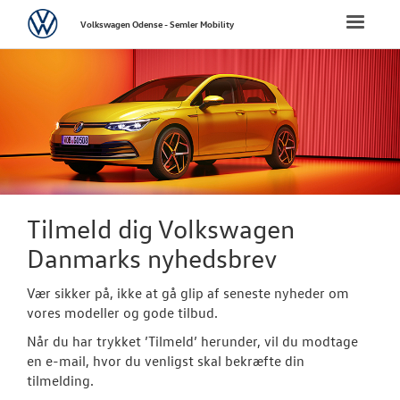
Volkswagen
Toggle
Volkswagen Odense - Semler Mobility
naviga
FORSIDE
NYE PERSONBI
NYE VAREBILER
BRUGTE BILER
Tilmeld dig Volkswagen
Danmarks nyhedsbrev
CALIFORNIA C
Vær sikker på, ikke at gå glip af seneste nyheder om
VÆRKSTED
vores modeller og gode tilbud.
Når du har trykket ’Tilmeld’ herunder, vil du modtage
SKADECENTER
en e-mail, hvor du venligst skal bekræfte din
tilmelding.