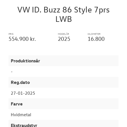
VW ID. Buzz 86 Style 7prs
Garantiordnin
LWB
CALIFORNIA C
PRIS
MODELÅR
KILOMETER
554.900 kr.
2025
16.800
VÆRKSTED
SKADECENTER
Produktionsår
TILBEHØR
-
Reg.dato
RESERVEDELE
27-01-2025
NYHEDER
Farve
Hvidmetal
OM OS
Ekstraudstyr