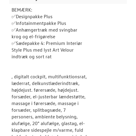
JOB OG KARRI
BEMÆRK:
✅Designpakke Plus
✅Infotainmentpakke Plus
✅Anhængertræk med svingbar
krog og el-frigørelse
✅Sædepakke 4: Premium Interiør
Style Plus med lyst Art Velour
indtræk og sort rat
, digitalt cockpit, multifunktionsrat,
læderrat, delkunstlæderindtræk,
højdejust. førersæde, højdejust.
forsæder, el-justerbar lændestøtte,
massage i førersæde, massage i
forsæder, splitbagsæde, 7
personers, ambiente belysning,
alufælge, 20" alufælge, glastag, el-
klapbare sidespejle m/varme, fuld