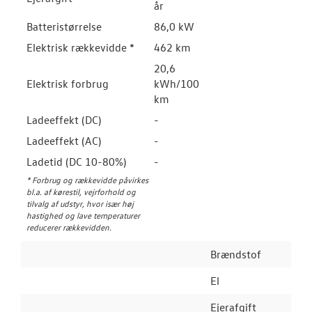
år
Batteristørrelse
86,0 kW
Elektrisk rækkevidde *
462 km
20,6
Elektrisk forbrug
kWh/100
km
Ladeeffekt (DC)
-
Ladeeffekt (AC)
-
Ladetid (DC 10-80%)
-
* Forbrug og rækkevidde påvirkes
bl.a. af kørestil, vejrforhold og
tilvalg af udstyr, hvor især høj
hastighed og lave temperaturer
reducerer rækkevidden.
Brændstof
El
Ejerafgift