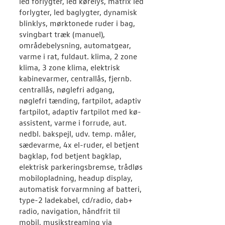
led forlygter, led kørelys, matrix led
forlygter, led baglygter, dynamisk
blinklys, mørktonede ruder i bag,
svingbart træk (manuel),
områdebelysning, automatgear,
varme i rat, fuldaut. klima, 2 zone
klima, 3 zone klima, elektrisk
kabinevarmer, centrallås, fjernb.
centrallås, nøglefri adgang,
nøglefri tænding, fartpilot, adaptiv
fartpilot, adaptiv fartpilot med kø-
assistent, varme i forrude, aut.
nedbl. bakspejl, udv. temp. måler,
sædevarme, 4x el-ruder, el betjent
bagklap, fod betjent bagklap,
elektrisk parkeringsbremse, trådløs
mobilopladning, headup display,
automatisk forvarmning af batteri,
type-2 ladekabel, cd/radio, dab+
radio, navigation, håndfrit til
mobil, musikstreaming via