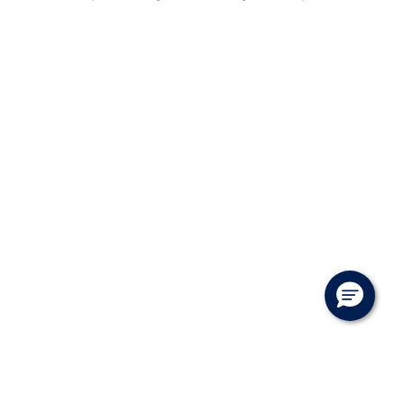
Garantiordnin
CALIFORNIA C
VÆRKSTED
SKADECENTER
TILBEHØR
RESERVEDELE
NYHEDER
OM OS