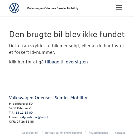
Volkswagen
Toggle
Volkswagen Odense - Semler Mobility
naviga
FORSIDE
Den brugte bil blev ikke fundet
NYE PERSONBI
Dette kan skyldes at bilen er solgt, eller at du har tastet
et forkert id-nummer.
NYE VAREBILER
Klik her for at gå
tilbage til oversigten
BRUGTE BILER
Brugtbilsvurd
Volkswagen Odense - Semler Mobility
Finansiering
Middelfartvej 50
5200 Odense V
Brugtbilsafdel
Tlf.:
63 11 85 00
E-mail:
salg-odense@vw.dk
CVR: 27 26 81 88
Autoriseret V
Brugtbilsattes
Cookiepolitik
Betingelser for online booking
Privatlivspolitik
Kontakt