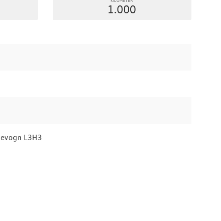
1.000
sevogn L3H3