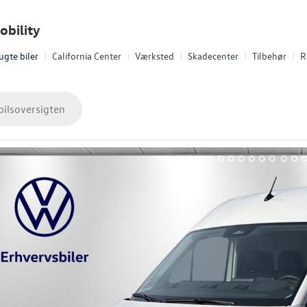
bility
ugte biler
California Center
Værksted
Skadecenter
Tilbehør
R
bilsoversigten
1
2
3
4
5
6
7
8
9
10
11
1