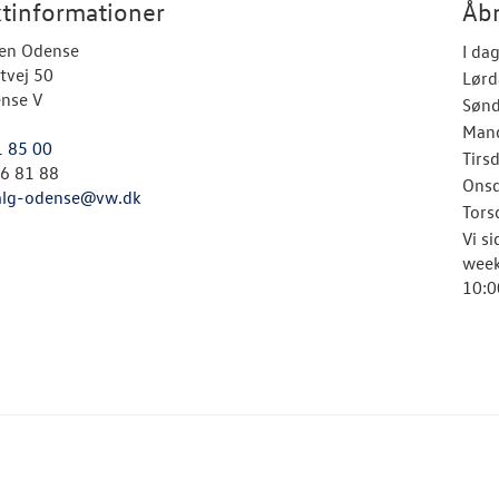
tinformationer
Åbn
en Odense
I da
tvej 50
Lørd
nse V
Søn
Man
1 85 00
Tirs
26 81 88
Ons
alg-odense@vw.dk
Tors
Vi s
week
10:0