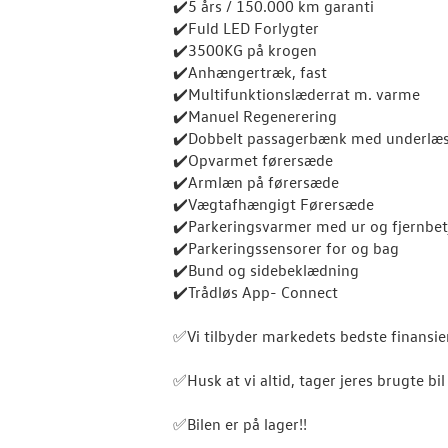
✔️5 års / 150.000 km garanti
✔️Fuld LED Forlygter
✔️3500KG på krogen
✔️Anhængertræk, fast
✔️Multifunktionslæderrat m. varme
✔️Manuel Regenerering
✔️Dobbelt passagerbænk med underlæs
✔️Opvarmet førersæde
✔️Armlæn på førersæde
✔️Vægtafhængigt Førersæde
✔️Parkeringsvarmer med ur og fjernbet
✔️Parkeringssensorer for og bag
✔️Bund og sidebeklædning
✔️Trådløs App- Connect
✅Vi tilbyder markedets bedste finansi
✅Husk at vi altid, tager jeres brugte bil 
✅Bilen er på lager!!