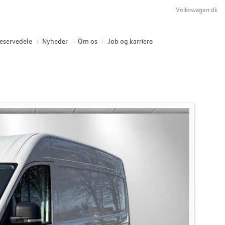
Volkswagen.dk
eservedele
Nyheder
Om os
Job og karriere
2
13
14
15