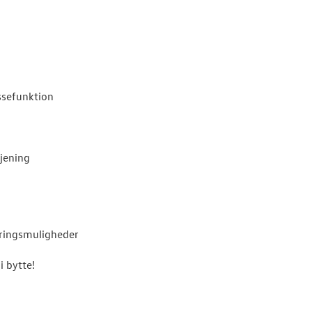
sefunktion
jening
eringsmuligheder
i bytte!