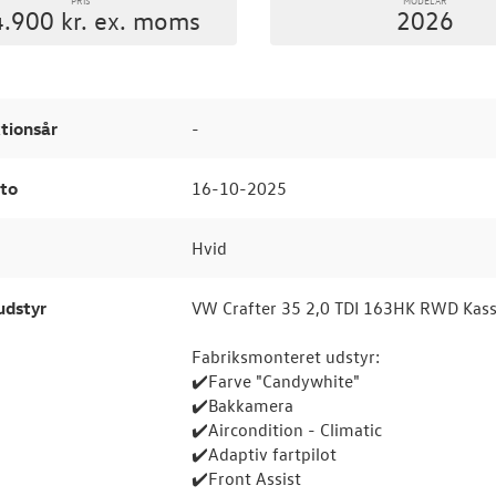
.900 kr. ex. moms
2026
tionsår
-
to
16-10-2025
Hvid
udstyr
VW Crafter 35 2,0 TDI 163HK RWD Kas
Fabriksmonteret udstyr:
✔️Farve "Candywhite"
✔️Bakkamera
✔️Aircondition - Climatic
✔️Adaptiv fartpilot
✔️Front Assist