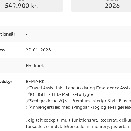
549.900 kr.
2026
tionsår
-
to
27-01-2026
Hvidmetal
udstyr
BEMÆRK:
✅Travel Assist inkl. Lane Assist og Emergency Assis
✅IQ.LIGHT - LED-Matrix-forlygter
✅Sædepakke 4: ZQ5 - Premium Interiør Style Plus me
✅Anhængertræk med svingbar krog og el-frigørels
, digitalt cockpit, multifunktionsrat, læderrat, del
forsæder, el indst. førersæde m. memory, justerbar 