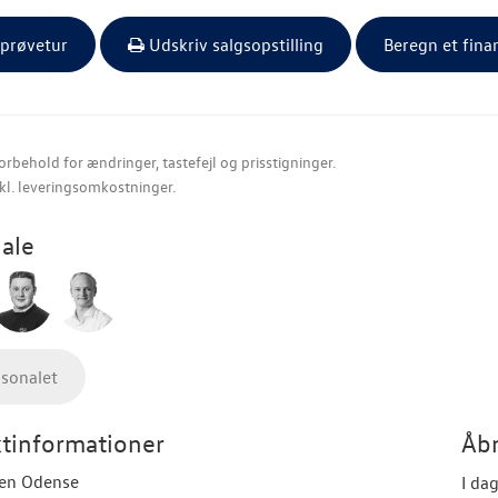
 prøvetur
Udskriv salgsopstilling
Beregn et fina
orbehold for ændringer, tastefejl og prisstigninger.
nkl. leveringsomkostninger.
ale
rsonalet
tinformationer
Åbn
en Odense
I da