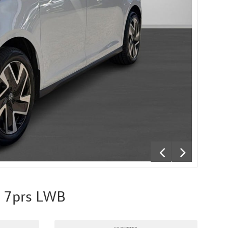
e 7prs LWB
KILOMETER