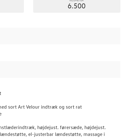
6.500
t
d sort Art Velour indtræk og sort rat
e
kunstlæderindtræk, højdejust. førersæde, højdejust.
lændestøtte, el-justerbar lændestøtte, massage i