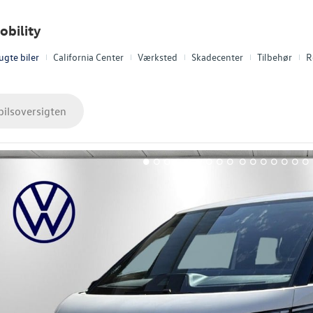
bility
ugte biler
California Center
Værksted
Skadecenter
Tilbehør
R
bilsoversigten
1
2
3
4
5
6
7
8
9
10
11
12
13
14
15
16