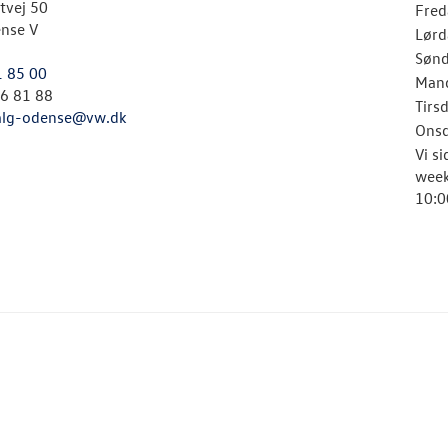
tvej 50
Fred
nse V
Lørd
Søn
1 85 00
Man
26 81 88
Tirs
alg-odense@vw.dk
Ons
Vi s
week
10:0