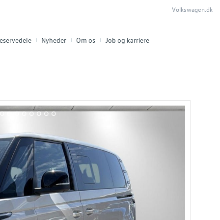
Volkswagen.dk
eservedele
Nyheder
Om os
Job og karriere
17
18
19
20
21
22
23
24