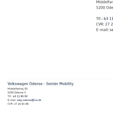
Middelfar
5200 Ode
Tlf.:
63 1
CVR: 27 
E-mail:
s
Volkswagen Odense - Semler Mobility
Middelfartvej 50
5200 Odense V
Tlf.:
63 11 85 00
E-mail:
salg-odense@vw.dk
CVR: 27 26 81 88