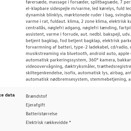
førersæde, massage i forsæder, splitbagsæde, 7 per
el-klapbare sidespejle m/varme, led kørelys, fuld led
dynamisk blinklys, mørktonede ruder i bag, svingb
varme i rat, fuldaut. klima, 2 zone klima, elektrisk
centrallås, nøglefri adgang, nøglefri tænding, fartpi
assistent, varme i forrude, aut. nedbl. bakspejl, udv
betjent bagklap, fod betjent bagklap, elektrisk pa
forvarmning af batteri, type-2 ladekabel, cd/radio, d
musikstreaming via bluetooth, android auto, apple ca
automatisk parkeringssystem, 360° kamera, bakkame
videoovervågning, dæktryksmåler, træthedsregistre
skiltegenkendelse, isofix, automatisk lys, airbag, an
automatisk nødbremsesystem, stemmebetjening, au
ke data
Brændstof
Ejerafgift
Batteristørrelse
Elektrisk rækkevidde *