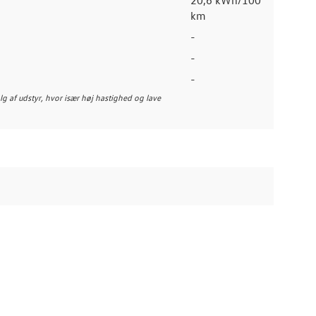
km
-
-
-
alg af udstyr, hvor især høj hastighed og lave