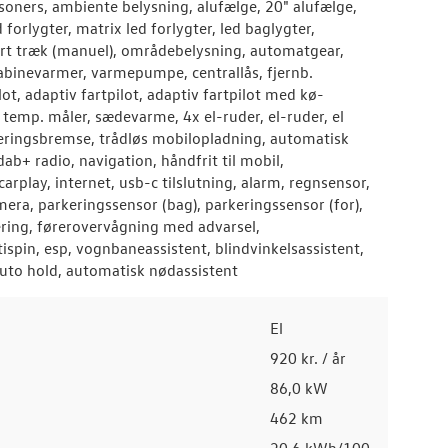
soners, ambiente belysning, alufælge, 20" alufælge,
 forlygter, matrix led forlygter, led baglygter,
art træk (manuel), områdebelysning, automatgear,
 kabinevarmer, varmepumpe, centrallås, fjernb.
lot, adaptiv fartpilot, adaptiv fartpilot med kø-
. temp. måler, sædevarme, 4x el-ruder, el-ruder, el
rkeringsbremse, trådløs mobilopladning, automatisk
ab+ radio, navigation, håndfrit til mobil,
rplay, internet, usb-c tilslutning, alarm, regnsensor,
ra, parkeringssensor (bag), parkeringssensor (for),
ring, førerovervågning med advarsel,
tispin, esp, vognbaneassistent, blindvinkelsassistent,
to hold, automatisk nødassistent
El
920 kr. / år
86,0 kW
462 km
20,6 kWh/100