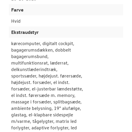
Farve
Garantiordnin
Hvid
CALIFORNIA C
Ekstraudstyr
VÆRKSTED
kørecomputer, digitalt cockpit,
bagagerumsdækken, dobbelt
bagagerumsbund,
SKADECENTER
multifunktionsrat, læderrat,
delkunstlæderindtræk,
TILBEHØR
sportssæder, højdejust. førersæde,
højdejust. forsæder, el indst.
RESERVEDELE
forsæder, el-justerbar lændestøtte,
el indst. førersæde m. memory,
massage i forsæder, splitbagsæde,
NYHEDER
ambiente belysning, 19" alufælge,
glastag, el-klapbare sidespejle
OM OS
m/varme, tågelygter, matrix led
forlygter, adaptive forlygter, led