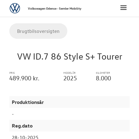
Volkswagen
Toggle
Volkswagen Odense - Semler Mobility
naviga
FORSIDE
Brugtbilsoversigten
NYE PERSONBI
VW ID.7 86 Style S+ Tourer
NYE VAREBILER
PRIS
MODELÅR
KILOMETER
BRUGTE BILER
489.900 kr.
2025
8.000
Brugtbilsvurd
Produktionsår
Finansiering
-
Brugtbilsafdel
Reg.dato
Autoriseret V
28-10-2025
Brugtbilsattes