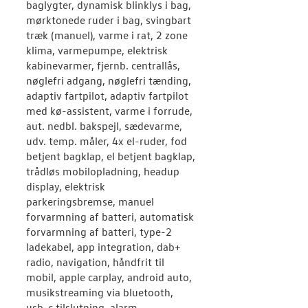
baglygter, dynamisk blinklys i bag,
JOB OG KARRI
mørktonede ruder i bag, svingbart
træk (manuel), varme i rat, 2 zone
klima, varmepumpe, elektrisk
kabinevarmer, fjernb. centrallås,
nøglefri adgang, nøglefri tænding,
adaptiv fartpilot, adaptiv fartpilot
med kø-assistent, varme i forrude,
aut. nedbl. bakspejl, sædevarme,
udv. temp. måler, 4x el-ruder, fod
betjent bagklap, el betjent bagklap,
trådløs mobilopladning, headup
display, elektrisk
parkeringsbremse, manuel
forvarmning af batteri, automatisk
forvarmning af batteri, type-2
ladekabel, app integration, dab+
radio, navigation, håndfrit til
mobil, apple carplay, android auto,
musikstreaming via bluetooth,
usb-c tilslutning, alarm,