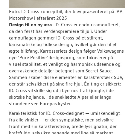
Foto: ID. Cross konceptbil, der blev præsenteret på IAA
Motorshow i efteråret 2025
Design til en ny æra.
ID. Cross er endnu camoufleret,
da den først har verdenspremiere til juli. Under
camouflagen gemmer ID. Cross på et stilrent,
karismatiske og tidløse design, hvilket gør den til et
ægte blikfang. Karrosseriets design følger Volkswagens
nye "Pure Positive"designsprog, som fokuserer på
visuel stabilitet, et venligt og harmonisk udseende og
overraskende detaljer betegnet som Secret Sauce.
Sammen skaber disse elementer en karakterstærk SUV,
der står selvsikkert på sine fire hjul. Én ting er sikkert:
ID. Cross vil skille sig ud i byernes trafikjungle, i de
skotske højlande, i de sneklædte Alper eller langs
strandene ved Europas kyster.
Karakteristisk for ID. Cross-designet — umiskendeligt
fra alle vinkler — er den sympatiske, men selvsikre
front med sin karakteristiske, brede lyssignatur, den
kraftfulde, selvsikre bagende med lige så markant