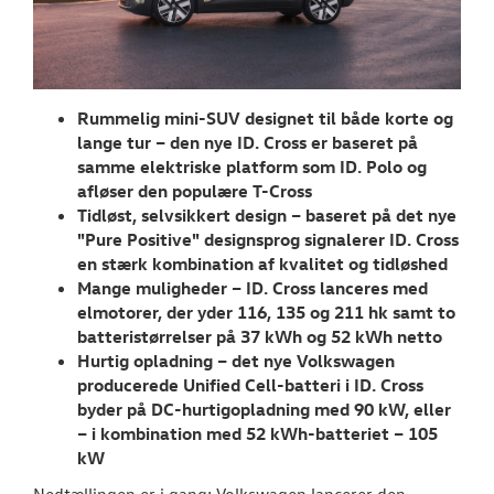
TILBEHØR
RESERVEDELE
Rummelig mini-SUV designet til både korte og
NYHEDER
lange tur – den nye ID. Cross er baseret på
samme elektriske platform som ID. Polo og
Tilmeld dig V
afløser den populære T-Cross
Danmarks nyh
Tidløst, selvsikkert design – baseret på det nye
"Pure Positive" designsprog signalerer ID. Cross
Aktuelt
en stærk kombination af kvalitet og tidløshed
Mange muligheder – ID. Cross lanceres med
OM OS
elmotorer, der yder 116, 135 og 211 hk samt to
batteristørrelser på 37 kWh og 52 kWh netto
JOB OG KARRI
Hurtig opladning – det nye Volkswagen
producerede Unified Cell-batteri i ID. Cross
byder på DC-hurtigopladning med 90 kW, eller
– i kombination med 52
kWh-batteriet
–
105
kW
Nedtællingen er i gang: Volkswagen lancerer den