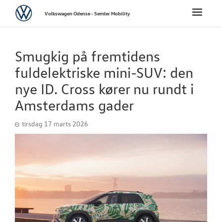
Volkswagen
Toggle
Volkswagen Odense - Semler Mobility
naviga
FORSIDE
Smugkig på fremtidens
NYE PERSONBI
fuldelektriske mini-SUV: den
nye ID. Cross kører nu rundt i
NYE VAREBILER
Amsterdams gader
BRUGTE BILER
tirsdag 17 marts 2026
CALIFORNIA C
VÆRKSTED
SKADECENTER