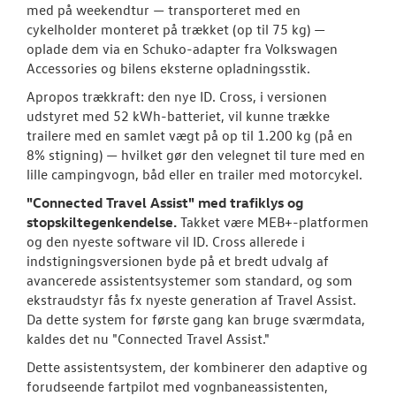
med på weekendtur — transporteret med en
cykelholder monteret på trækket (op til 75 kg) —
oplade dem via en Schuko-adapter fra Volkswagen
Accessories og bilens eksterne opladningsstik.
Apropos trækkraft: den nye ID. Cross, i versionen
udstyret med 52 kWh-batteriet, vil kunne trække
trailere med en samlet vægt på op til 1.200 kg (på en
8% stigning) — hvilket gør den velegnet til ture med en
lille campingvogn, båd eller en trailer med motorcykel.
"Connected Travel Assist" med trafiklys og
stopskiltegenkendelse.
Takket være MEB+-platformen
og den nyeste software vil ID. Cross allerede i
indstigningsversionen byde på et bredt udvalg af
avancerede assistentsystemer som standard, og som
ekstraudstyr fås fx nyeste generation af Travel Assist.
Da dette system for første gang kan bruge sværmdata,
kaldes det nu "Connected Travel Assist."
Dette assistentsystem, der kombinerer den adaptive og
forudseende fartpilot med vognbaneassistenten,