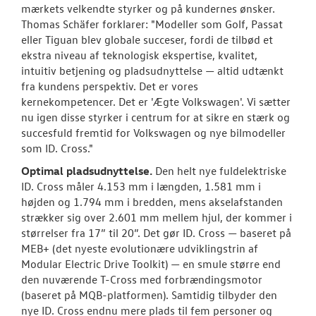
mærkets velkendte styrker og på kundernes ønsker.
Thomas Schäfer forklarer: "Modeller som Golf, Passat
eller Tiguan blev globale succeser, fordi de tilbød et
ekstra niveau af teknologisk ekspertise, kvalitet,
intuitiv betjening og pladsudnyttelse — altid udtænkt
fra kundens perspektiv. Det er vores
kernekompetencer. Det er 'Ægte Volkswagen'. Vi sætter
nu igen disse styrker i centrum for at sikre en stærk og
succesfuld fremtid for Volkswagen og nye bilmodeller
som ID. Cross."
Optimal pladsudnyttelse.
Den helt nye fuldelektriske
ID. Cross måler 4.153 mm i længden, 1.581 mm i
højden og 1.794 mm i bredden, mens akselafstanden
strækker sig over 2.601 mm mellem hjul, der kommer i
størrelser fra 17” til 20”. Det gør ID. Cross — baseret på
MEB+ (det nyeste evolutionære udviklingstrin af
Modular Electric Drive Toolkit) — en smule større end
den nuværende T-Cross med forbrændingsmotor
(baseret på MQB-platformen). Samtidig tilbyder den
nye ID. Cross endnu mere plads til fem personer og