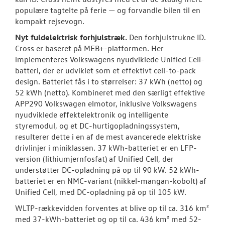
populære tagtelte på ferie — og forvandle bilen til en
kompakt rejsevogn.
Nyt fuldelektrisk
forhjulstræk.
Den forhjulstrukne ID.
Cross er baseret på MEB+-platformen. Her
implementeres Volkswagens nyudviklede Unified Cell-
batteri, der er udviklet som et effektivt cell-to-pack
design. Batteriet fås i to størrelser: 37 kWh (netto) og
52 kWh (netto). Kombineret med den særligt effektive
APP290 Volkswagen elmotor, inklusive Volkswagens
nyudviklede effektelektronik og intelligente
styremodul, og et DC-hurtigopladningssystem,
resulterer dette i en af de mest avancerede elektriske
drivlinjer i miniklassen. 37 kWh-batteriet er en LFP-
version (lithiumjernfosfat) af Unified Cell, der
understøtter DC-opladning på op til 90 kW. 52 kWh-
batteriet er en NMC-variant (nikkel-mangan-kobolt) af
Unified Cell, med DC-opladning på op til 105 kW.
WLTP-rækkevidden forventes at blive op til ca. 316 km²
med 37-kWh-batteriet og op til ca. 436 km² med 52-