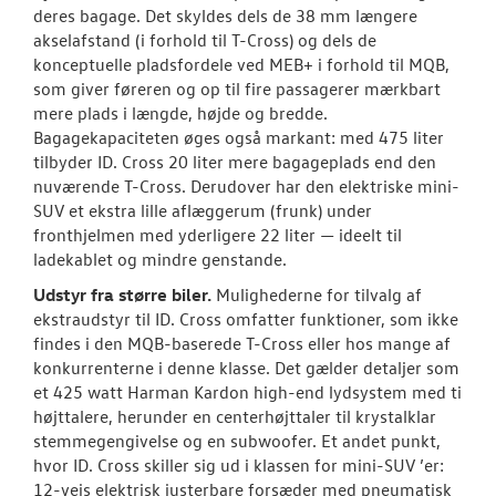
deres bagage. Det skyldes dels de 38 mm længere
akselafstand (i forhold til T-Cross) og dels de
konceptuelle pladsfordele ved MEB+ i forhold til MQB,
som giver føreren og op til fire passagerer mærkbart
mere plads i længde, højde og bredde.
Bagagekapaciteten øges også markant: med 475 liter
tilbyder ID. Cross 20 liter mere bagageplads end den
nuværende T-Cross. Derudover har den elektriske mini-
SUV et ekstra lille aflæggerum (frunk) under
fronthjelmen med yderligere 22 liter — ideelt til
ladekablet og mindre genstande.
Udstyr fra større biler.
Mulighederne for tilvalg af
ekstraudstyr til ID. Cross omfatter funktioner, som ikke
findes i den MQB-baserede T-Cross eller hos mange af
konkurrenterne i denne klasse. Det gælder detaljer som
et 425 watt Harman Kardon high-end lydsystem med ti
højttalere, herunder en centerhøjttaler til krystalklar
stemmegengivelse og en subwoofer. Et andet punkt,
hvor ID. Cross skiller sig ud i klassen for mini-SUV ’er:
12-vejs elektrisk justerbare forsæder med pneumatisk