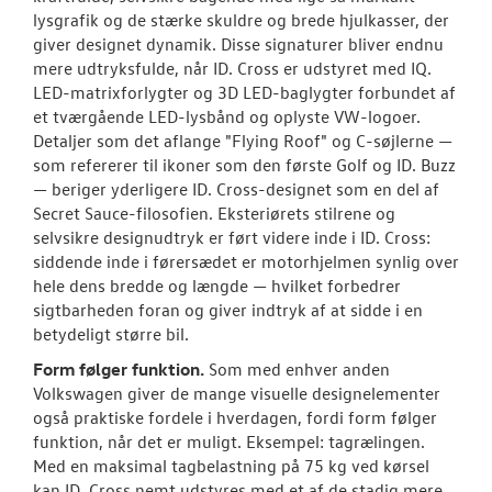
lysgrafik og de stærke skuldre og brede hjulkasser, der
giver designet dynamik. Disse signaturer bliver endnu
mere udtryksfulde, når ID. Cross er udstyret med IQ.
LED-matrixforlygter og 3D LED-baglygter forbundet af
et tværgående LED-lysbånd og oplyste VW-logoer.
Detaljer som det aflange "Flying Roof" og C-søjlerne —
som refererer til ikoner som den første Golf og ID. Buzz
— beriger yderligere ID. Cross-designet som en del af
Secret Sauce-filosofien. Eksteriørets stilrene og
selvsikre designudtryk er ført videre inde i ID. Cross:
siddende inde i førersædet er motorhjelmen synlig over
hele dens bredde og længde — hvilket forbedrer
sigtbarheden foran og giver indtryk af at sidde i en
betydeligt større bil.
Form følger funktion.
Som med enhver anden
Volkswagen giver de mange visuelle designelementer
også praktiske fordele i hverdagen, fordi form følger
funktion, når det er muligt. Eksempel: tagrælingen.
Med en maksimal tagbelastning på 75 kg ved kørsel
kan ID. Cross nemt udstyres med et af de stadig mere