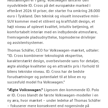
nyudviklede ID. Cross på det europæiske marked i
efteråret 2026 til priser, der starter fra omkring 28.000
euro i Tyskland. Den teknisk og visuelt innovative mini-
SUV kommer med et stilrent og kraftfuldt design, et
højt niveau af oplevet kvalitet, intuitiv betjening, et
komfortabelt interiør med en indbydende atmosfære,
fremragende pladsudnyttelse, topmoderne drivlinjer
og assistentsystemer.
Thomas Schäfer, CEO for Volkswagen-mærket, udtaler:
"ID. Cross kombinerer teknologisk ekspertise,
karakterstærkt design, overbevisende sans for detaljer,
ægte alsidige kvaliteter og en attraktiv pris i forhold til
bilens tekniske niveau. ID. Cross har de bedste
forudsætninger og potentialet til at blive en ny
succesfuld model fra Volkswagen."
"Ægte Volkswagen."
Ligesom den kommende ID. Polo
er ID. Cross blandt de første Volkswagen-modeller i en
ny æra, hvor mærket – under ledelse af Thomas Schäfer
– fokuserer mere konsekvent end nogensinde på