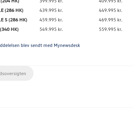
 (204 HK)
399.995 kr.
409.995 kr.
LE (286 HK)
439.995 kr.
449.995 kr.
LE S (286 HK)
459.995 kr.
469.995 kr.
 (340 HK)
549.995 kr.
559.995 kr.
ddelelsen blev sendt med Mynewsdesk
soversigten