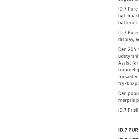
ID.7 Pure
hatchback
batteriet.
ID.7 Pur
display, 
Den 204 h
udstyrsni
Assist fa
rummelige
forsæder 
trykknapp
Den popul
merpris p
ID.7 Prisli
ID.7 PUR