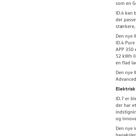
som en Go
ID.4 kan 
der passe
stærkere,
Den nye I
ID.4 Pure
APP 350 e
52 kWh li
en flad l
Den nye I
Advanced,
Elektrisk
ID.7 er b
der har e
indstigni
og innova
Den nye 
bagakslen