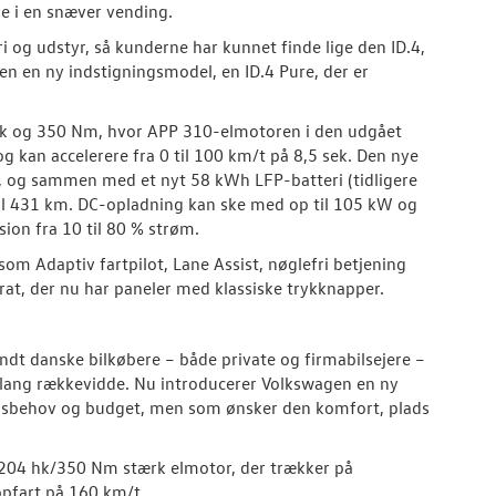
e i en snæver vending.
i og udstyr, så kunderne har kunnet finde lige den ID.4,
en en ny indstigningsmodel, en ID.4 Pure, der er
 hk og 350 Nm, hvor APP 310-elmotoren i den udgået
 kan accelerere fra 0 til 100 km/t på 8,5 sek. Den nye
, og sammen med et nyt 58 kWh LFP-batteri (tidligere
til 431 km. DC-opladning kan ske med op til 105 kW og
sion fra 10 til 80 % strøm.
m Adaptiv fartpilot, Lane Assist, nøglefri betjening
at, der nu har paneler med klassiske trykknapper.
landt danske bilkøbere – både private og firmabilsejere –
g lang rækkevidde. Nu introducerer Volkswagen en ny
selsbehov og budget, men som ønsker den komfort, plads
204 hk/350 Nm stærk elmotor, der trækker på
topfart på 160 km/t.