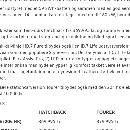
 er udstyret med et 59 kWh-batteri og sammen med en god aerod
-versionen. DC-ladning kan foretages med op til 160 kW, hvor de
e koster som fem-dørs hatchback fra 369.995 kr. og kommer me
adaptiv fartpilot med stop-and-go-funktion og Blind Sport sensor i
k-drivlinje i ID.7 Pure tilbydes også i en ID.7 Life udstyrsvers
veau som den populære Style-version. Det betyder, at ID.7 Life 
rtpilot, Park Assist Pro, IQ LED-matrix-forlygter og nøglefri adgan
 interiør kan man nyde en ypperlig komfort takket være et avan
med massagefunktion og et nydesignet Leatherette-beklædt mul
er.
ære stationcarversion Tourer tilbydes også med den 204 hk elektr
å 10.000 kr.
ste:
HATCHBACK
TOURER
E (204 HK)
369.995 kr.
379.995 kr.