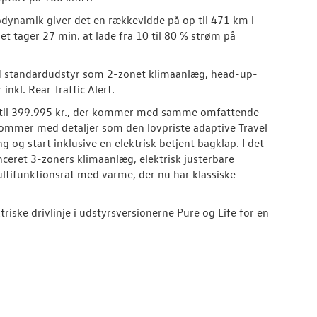
ynamik giver det en rækkevidde på op til 471 km i
t tager 27 min. at lade fra 10 til 80 % strøm på
d standardudstyr som 2-zonet klimaanlæg, head-up-
nkl. Rear Traffic Alert.
ion til 399.995 kr., der kommer med samme omfattende
kommer med detaljer som den lovpriste adaptive Travel
g og start inklusive en elektrisk betjent bagklap. I det
ceret 3-zoners klimaanlæg, elektrisk justerbare
tifunktionsrat med varme, der nu har klassiske
iske drivlinje i udstyrsversionerne Pure og Life for en