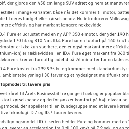
lf, der gjorde den 458 cm lange SUV adræt og nem at manøvrer
bestilles i mange varianter, både når det kommer til motor, batter
de til deres budget eller kørselsbehov. Nu introducerer Volkswag
 mere effektiv og har markant længere rækkevidde.
D.4 Pure er udrustet med en ny APP 350 elmotor, der yder 190
 ydede 170 hk og 310 Nm. ID.4 Pure har en topfart på 160 km/t og
lmotor er ikke kun stærkere, den er også markant mere effektiv
thium-ion) er rækkevidden i en ID.4 Pure øget markant fra 360 
adekurve sikrer en fornuftig ladetid på 26 minutter for en ladeses
D.4 Pure koster fra 299.995 kr. og kommer med standardudstyr so
 ambientebelysning i 30 farver og et nydesignet multifunktionsr
 topmodel til lavere pris
levet kåret til Årets Businessbil tre gange i træk og er populær b
t stort kørselsbehov og derfor ønsker komfort på højt niveau o
ngsmodel, der appellerer til en kundegruppe med et lavere kør
tive teknologi ID.7 og ID.7 Tourer leverer.
indstigningsmodel i ID.7-serien hedder Pure og kommer med en 
 og leverer en acceleration fra 0 til 100 km/t på 7,9 sek. og en 