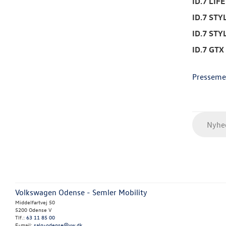
ID.7 LIFE
ID.7 STY
ID.7 STY
ID.7 GTX
Presseme
Nyhed
Volkswagen Odense - Semler Mobility
Middelfartvej 50
5200 Odense V
Tlf.:
63 11 85 00
E-mail:
salg-odense@vw.dk