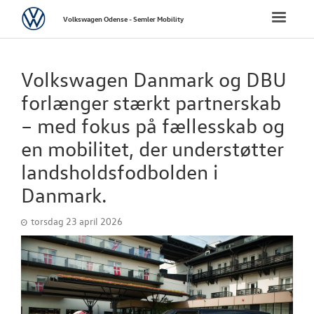
Volkswagen
Toggle
Volkswagen Odense - Semler Mobility
naviga
FORSIDE
Volkswagen Danmark og DBU
NYE PERSONBI
forlænger stærkt partnerskab
– med fokus på fællesskab og
NYE VAREBILER
en mobilitet, der understøtter
landsholdsfodbolden i
BRUGTE BILER
Danmark.
CALIFORNIA C
torsdag 23 april 2026
VÆRKSTED
SKADECENTER