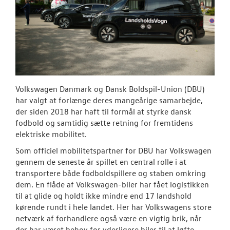
TILBEHØR
RESERVEDELE
NYHEDER
Tilmeld dig V
Volkswagen Danmark og Dansk Boldspil-Union (DBU)
Danmarks nyh
har valgt at forlænge deres mangeårige samarbejde,
der siden 2018 har haft til formål at styrke dansk
Aktuelt
fodbold og samtidig sætte retning for fremtidens
elektriske mobilitet.
OM OS
Som officiel mobilitetspartner for DBU har Volkswagen
gennem de seneste år spillet en central rolle i at
JOB OG KARRI
transportere både fodboldspillere og staben omkring
dem. En flåde af Volkswagen-biler har fået logistikken
til at glide og holdt ikke mindre end 17 landshold
kørende rundt i hele landet. Her har Volkswagens store
netværk af forhandlere også være en vigtig brik, når
der har været behov for yderligere biler til at løfte