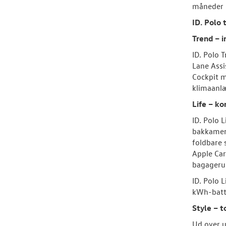
måneder 
ID. Polo 
Trend – 
ID. Polo 
Lane Assi
Cockpit 
klimaanlæ
Life – ko
ID. Polo 
bakkamera
foldbare 
Apple Car
bagageru
ID. Polo 
kWh-batte
Style – 
Ud over u