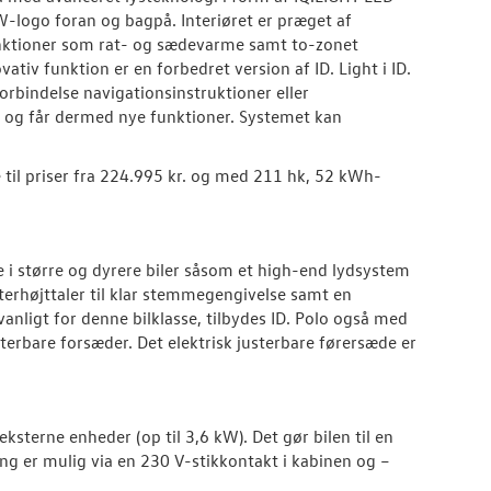
-logo foran og bagpå. Interiøret er præget af
unktioner som rat- og sædevarme samt to-zonet
iv funktion er en forbedret version af ID. Light i ID.
forbindelse navigationsinstruktioner eller
ne og får dermed nye funktioner. Systemet kan
til priser fra 224.995 kr. og med 211 hk, 52 kWh-
de i større og dyrere biler såsom et high-end lydsystem
erhøjttaler til klar stemmegengivelse samt en
nligt for denne bilklasse, tilbydes ID. Polo også med
erbare forsæder. Det elektrisk justerbare førersæde er
ksterne enheder (op til 3,6 kW). Det gør bilen til en
ing er mulig via en 230 V-stikkontakt i kabinen og –