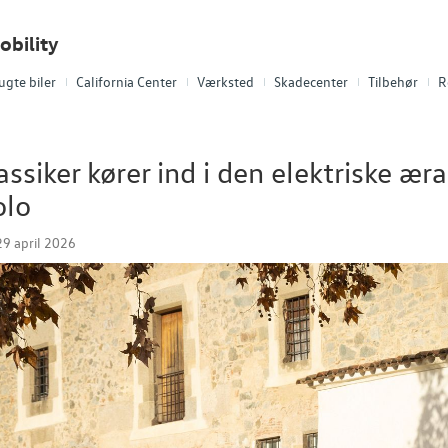
bility
ugte biler
California Center
Værksted
Skadecenter
Tilbehør
R
assiker kører ind i den elektriske æ
olo
9 april 2026