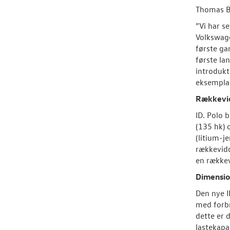
Thomas Br
”Vi har s
Volkswage
første ga
første la
introdukt
eksemplar
Rækkevid
ID. Polo 
(135 hk) 
(litium-j
rækkevidd
en rækkev
Dimensio
Den nye 
med forb
dette er 
lastekapa