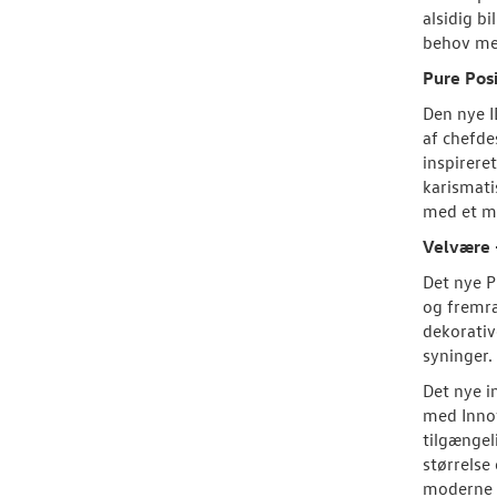
alsidig b
behov med
Pure Posi
Den nye I
af chefde
inspirere
karismati
med et m
Velvære 
Det nye P
og fremra
dekorativ
syninger.
Det nye i
med Innov
tilgængel
størrelse
moderne d