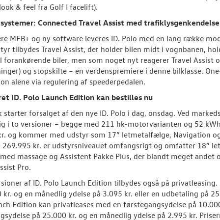
look & feel fra Golf I facelift).
tsystemer: Connected Travel Assist med trafiklysgenkendelse
re MEB+ og ny software leveres ID. Polo med en lang række mo
tyr tilbydes Travel Assist, der holder bilen midt i vognbanen, h
il forankørende biler, men som noget nyt reagerer Travel Assist o
nger) og stopskilte – en verdenspremiere i denne bilklasse. One
ion alene via regulering af speederpedalen.
et ID. Polo Launch Edition kan bestilles nu
 starter forsalget af den nye ID. Polo i dag, onsdag. Ved marke
ig i to versioner – begge med 211 hk-motorvarianten og 52 kWh-b
r. og kommer med udstyr som 17” letmetalfælge, Navigation og 
il 269.995 kr. er udstyrsniveauet omfangsrigt og omfatter 18” le
med massage og Assistent Pakke Plus, der blandt meget andet om
ssist Pro.
sioner af ID. Polo Launch Edition tilbydes også på privatleasing
 kr. og en månedlig ydelse på 3.095 kr. eller en udbetaling på 25
nch Edition kan privatleases med en førstegangsydelse på 10.000
gsydelse på 25.000 kr. og en månedlig ydelse på 2.995 kr. Priser