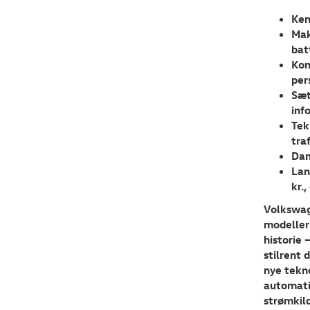
Ken
Mak
bat
Kom
per
Sæt
inf
Tek
tra
Dan
Lan
kr.
Volkswag
modeller 
historie 
stilrent 
nye tekn
automatis
strømkild