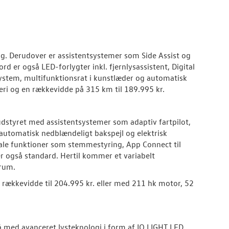
g. Derudover er assistentsystemer som Side Assist og
rd er også LED-forlygter inkl. fjernlysassistent, Digital
stem, multifunktionsrat i kunstlæder og automatisk
ri og en rækkevidde på 315 km til 189.995 kr.
udstyret med assistentsystemer som adaptiv fartpilot,
 automatisk nedblændeligt bakspejl og elektrisk
ale funktioner som stemmestyring, App Connect til
r også standard. Hertil kommer et variabelt
erum.
rækkevidde til 204.995 kr. eller med 211 hk motor, 52
så med avanceret lysteknologi i form af IQ.LIGHT LED