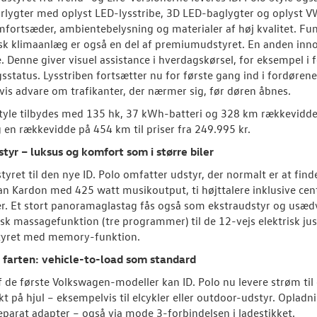
rlygter med oplyst LED-lysstribe, 3D LED-baglygter og oplyst VW
fortsæder, ambientebelysning og materialer af høj kvalitet. F
k klimaanlæg er også en del af premiumudstyret. En anden innovat
e. Denne giver visuel assistance i hverdagskørsel, for eksempel i 
sstatus. Lysstriben fortsætter nu for første gang ind i fordøre
is advare om trafikanter, der nærmer sig, før døren åbnes.
Style tilbydes med 135 hk, 37 kWh-batteri og 328 km rækkevidde 
g en rækkevidde på 454 km til priser fra 249.995 kr.
tyr – luksus og komfort som i større biler
tyret til den nye ID. Polo omfatter udstyr, der normalt er at fin
n Kardon med 425 watt musikoutput, ti højttalere inklusive cent
. Et stort panoramaglastag fås også som ekstraudstyr og usædva
k massagefunktion (tre programmer) til de 12-vejs elektrisk just
tyret med memory-funktion.
 farten: vehicle-to-load som standard
 de første Volkswagen-modeller kan ID. Polo nu levere strøm til e
kt på hjul – eksempelvis til elcykler eller outdoor-udstyr. Opladn
parat adapter – også via mode 3-forbindelsen i ladestikket.