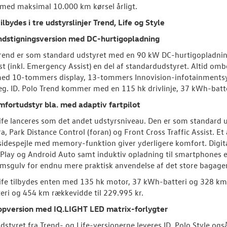
med maksimal 10.000 km kørsel årligt.
tilbydes i tre udstyrslinjer Trend, Life og Style
indstigningsversion med DC-hurtigopladning
Trend er som standard udstyret med en 90 kW DC-hurtigopladnin
st (inkl. Emergency Assist) en del af standardudstyret. Altid ombo
med 10-tommers display, 13-tommers Innovision-infotainmentsy
g. ID. Polo Trend kommer med en 115 hk drivlinje, 37 kWh-batte
mfortudstyr bla. med adaptiv fartpilot
Life lanceres som det andet udstyrsniveau. Den er som standard 
, Park Distance Control (foran) og Front Cross Traffic Assist. Et
sidespejle med memory-funktion giver yderligere komfort. Digit
Play og Android Auto samt induktiv opladning til smartphones e
msgulv for endnu mere praktisk anvendelse af det store bagag
Life tilbydes enten med 135 hk motor, 37 kWh-batteri og 328 km 
ri og 454 km rækkevidde til 229.995 kr.
topversion med IQ.LIGHT LED matrix-forlygter
dstyret fra Trend- og Life-versionerne leveres ID. Polo Style og