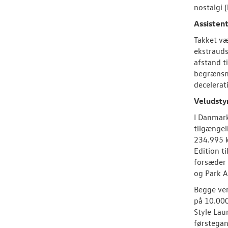
nostalgi (
Assisten
Takket væ
ekstrauds
afstand t
begrænsni
decelerat
Veludstyr
I Danmark
tilgængel
234.995 k
Edition t
forsæder 
og Park A
Begge ver
på 10.000
Style Lau
førstegan