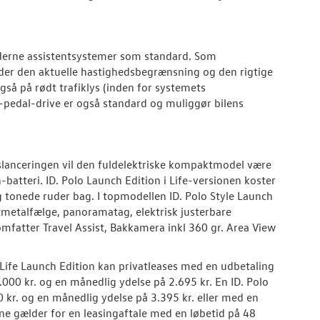
derne assistentsystemer som standard. Som
older den aktuelle hastighedsbegrænsning og den rigtige
gså på rødt trafiklys (inden for systemets
-pedal-drive er også standard og muliggør bilens
dslanceringen vil den fuldelektriske kompaktmodel være
atteri. ID. Polo Launch Edition i Life-versionen koster
tonede ruder bag. I topmodellen ID. Polo Style Launch
tmetalfælge, panoramatag, elektrisk justerbare
fatter Travel Assist, Bakkamera inkl 360 gr. Area View
. Life Launch Edition kan privatleases med en udbetaling
.000 kr. og en månedlig ydelse på 2.695 kr. En ID. Polo
 kr. og en månedlig ydelse på 3.395 kr. eller med en
ne gælder for en leasingaftale med en løbetid på 48