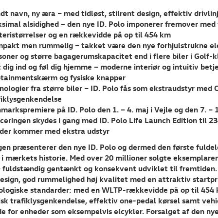
dt navn, ny æra – med tidløst, stilrent design, effektiv drivli
simal alsidighed – den nye ID. Polo imponerer fremover med t
teristørrelser og en rækkevidde på op til 454 km
pakt men rummelig – takket være den nye forhjulstrukne elektr
soner og større bagagerumskapacitet end i flere biler i Golf-
 dig ind og føl dig hjemme – moderne interiør og intuitiv betje
otainmentskærm og fysiske knapper
nologier fra større biler – ID. Polo fås som ekstraudstyr me
fiklysgenkendelse
markspremiere på ID. Polo den 1. – 4. maj i Vejle og den 7. –
ceringen skydes i gang med ID. Polo Life Launch Edition til 234
, der kommer med ekstra udstyr
en præsenterer den nye ID. Polo og dermed den første fuldele
i mærkets historie. Med over 20 millioner solgte eksemplarer
– fuldstændig gentænkt og konsekvent udviklet til fremtiden. 
design, god rummelighed høj kvalitet med en attraktiv startpri
ologiske standarder: med en WLTP-rækkevidde på op til 454 k
k trafiklysgenkendelse, effektiv one-pedal kørsel samt vehicl
e for enheder som eksempelvis elcykler. Forsalget af den nye 