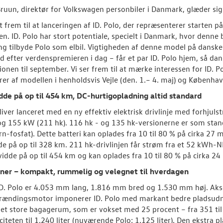
uun, direktør for Volkswagen personbiler i Danmark, glæder sig t
et frem til at lanceringen af ID. Polo, der repræsenterer starten p
n. ID. Polo har stort potentiale, specielt i Danmark, hvor denne b
ng tilbyde Polo som elbil. Vigtigheden af denne model på dans
nd efter verdenspremieren i dag – får et par ID. Polo hjem, så d
ionen til september. Vi ser frem til at mærke interessen for ID. P
er af modellen i henholdsvis Vejle (den. 1.– 4. maj) og København
de på op til 454 km, DC-hurtigopladning altid standard
bliver lanceret med en ny effektiv elektrisk drivlinje med forhjul
og 155 kW (211 hk). 116 hk - og 135 hk-versionerne er som stan
ern-fosfat). Dette batteri kan oplades fra 10 til 80 % på cirka 27
e på op til 328 km. 211 hk-drivlinjen får strøm fra et 52 kWh-N
idde på op til 454 km og kan oplades fra 10 til 80 % på cirka 24
ner – kompakt, rummelig og velegnet til hverdagen
ID. Polo er 4.053 mm lang, 1.816 mm bred og 1.530 mm høj. A
rændingsmotor imponerer ID. Polo med markant bedre pladsudny
det store bagagerum, som er vokset med 25 procent – fra 351 ti
citeten til 1.240 liter (nuværende Polo: 1.125 liter). Den ekstra