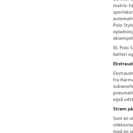
matrix-fo
sportskom
automatis
Polo Styl
opladning
eksempelv
ID. Polo 
batteri o
Ekstrauds
Ekstrauds
fra Harma
subwoofer
pneumatis
også uds
Strøm på
Som en af
stikkonta
med en se