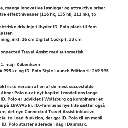
nje, mange innovative løsninger og attraktive priser
re effektniveauer (116 hk, 135 hk, 211 hk), to
iske drivlinje tilbyder ID. Polo plads til fem
klassen
ning, inkl. 26 cm Digital Cockpit, 33 cm
d Connected Travel Assist med automatisk
 11. maj i København
.995 kr. og ID. Polo Style Launch Edition til 269.995
ktriske version af en af de mest succesfulde
 åbner Polo nu et nyt kapitel i modellens lange
ID. Polo er udviklet i Wolfsburg og kombinerer et
s på 189.995 kr. ID.-familiens nye lille sætter også
m, det nye Connected Travel Assist inklusive
e-to-load-funktion, der gør ID. Polo til en mobil
ID. Polo starter allerede i dag i Danmark.