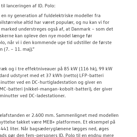
il lanceringen af ID. Polo:
å en ny generation af fuldelektriske modeller fra
ilstørrelse altid har været populær, og nu kan vi for
ke marked understreges også af, at Danmark – som det
anskerne kan opleve den nye model længe før
olo, når vi i den kommende uge tid udstiller de første
 (7. – 11. maj).”
stræk og i tre effektniveauer på 85 kW (116 hk), 99 kW
dard udstyret med et 37 kWh (netto) LFP-batteri
 minutter ved en DC-hurtigladestation og giver en
MC-batteri (nikkel-mangan-kobolt-batteri), der giver
 minutter ved DC-ladestationer.
kselafstanden er 2.600 mm. Sammenlignet med modellen
ttelse takket være MEB+ platformen. Et eksempel på
l 441 liter. Når bagsæderyglænene lægges ned, øges
 plads gør den fem-personers ID. Polo til en endnu mere