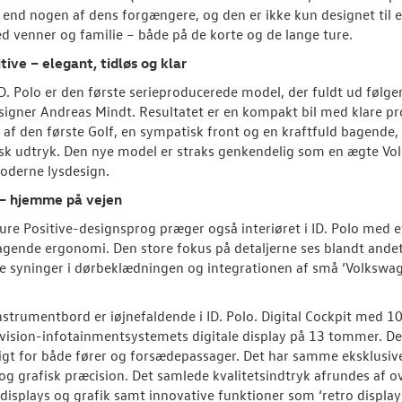
il end nogen af dens forgængere, og den er ikke kun designet til 
 venner og familie – både på de korte og de lange ture.
tive – elegant, tidløs og klar
D. Polo er den første serieproducerede model, der fuldt ud følg
signer Andreas Mindt. Resultatet er en kompakt bil med klare p
t af den første Golf, en sympatisk front og en kraftfuld bagende, 
sk udtryk. Den nye model er straks genkendelig som en ægte Vo
oderne lysdesign.
– hjemme på vejen
ure Positive-designsprog præger også interiøret i ID. Polo med et i
gende ergonomi. Den store fokus på detaljerne ses blandt andet
e syninger i dørbeklædningen og integrationen af små ‘Volkswag
nstrumentbord er iøjnefaldende i ID. Polo. Digital Cockpit med 10” 
ision-infotainmentsystemets digitale display på 13 tommer. Det 
igt for både fører og forsædepassager. Det har samme eksklusive 
 og grafisk præcision. Det samlede kvalitetsindtryk afrundes af o
isplays og grafik samt innovative funktioner som ‘retro display’, 