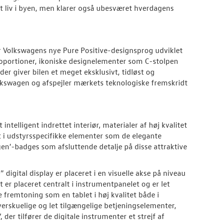
et liv i byen, men klarer også ubesværet hverdagens
er Volkswagens nye Pure Positive-designsprog udviklet
roportioner, ikoniske designelementer som C-stolpen
der giver bilen et meget eksklusivt, tidløst og
lkswagen og afspejler mærkets teknologiske fremskridt
ntelligent indrettet interiør, materialer af høj kvalitet
 i udstyrsspecifikke elementer som de elegante
en’-badges som afsluttende detalje på disse attraktive
digital display er placeret i en visuelle akse på niveau
er placeret centralt i instrumentpanelet og er let
fremtoning som en tablet i høj kvalitet både i
verskuelige og let tilgængelige betjeningselementer,
der tilfører de digitale instrumenter et strejf af