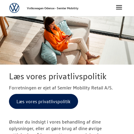
Volkswagen
Toggle
Volkswagen Odense - Semler Mobility
naviga
FORSIDE
NYE PERSONBI
NYE VAREBILER
BRUGTE BILER
Læs vores privatlivspolitik
Forretningen er ejet af Semler Mobility Retail A/S.
CALIFORNIA C
Læs vores privatlivspolitik
VÆRKSTED
SKADECENTER
Ønsker du indsigt i vores behandling af dine
oplysninger, eller at gøre brug af dine øvrige