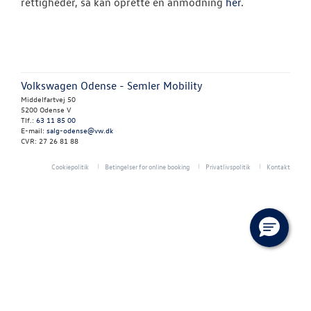
rettigheder, så kan oprette en anmodning
her
.
TILBEHØR
RESERVEDELE
NYHEDER
Volkswagen Odense - Semler Mobility
Middelfartvej 50
5200 Odense V
OM OS
Tlf.:
63 11 85 00
E-mail:
salg-odense@vw.dk
CVR: 27 26 81 88
JOB OG KARRI
Cookiepolitik
Betingelser for online booking
Privatlivspolitik
Kontakt